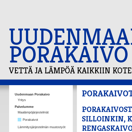
UUDENMAA
PORAKAIVO
VETTÄ JA LÄMPÖÄ KAIKKIIN KOTE
PORAKAIVO
Uudenmaan Porakaivo
Yritys
PORAKAIVOST
Palvelumme
Maalämpöjärjestelmät
SILLOINKIN, 
Porakaivot
RENGASKAIVO
Lämmitysjärjestelmän muutostyöt