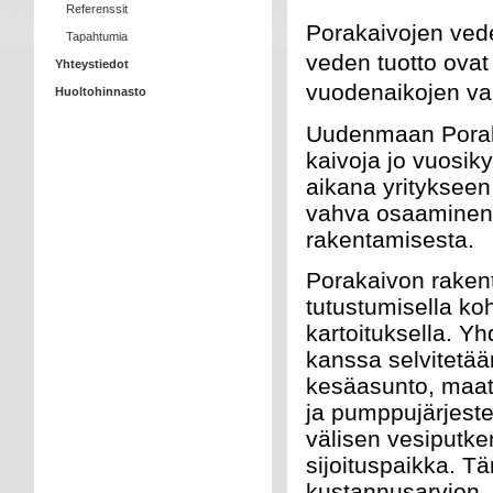
Referenssit
Porakaivojen ved
Tapahtumia
veden tuotto ovat
Yhteystiedot
vuodenaikojen vaih
Huoltohinnasto
Uudenmaan Porak
kaivoja jo vuosi
aikana yritykseen 
vahva osaaminen
rakentamisesta.
Porakaivon raken
tutustumisella ko
kartoituksella. Y
kanssa selvitetää
kesäasunto, maatil
ja pumppujärjeste
välisen vesiputke
sijoituspaikka. T
kustannusarvion.