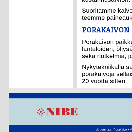
Suoritamme kaivo
teemme paineauk
PORAKAIVON 
Porakaivon paikkaa
lantaloiden, öljys
sekä notkelmia, j
Nykytekniikalla sa
porakaivoja sellai
20 vuotta sitten.
Uudenmaan Porakaivo • Va