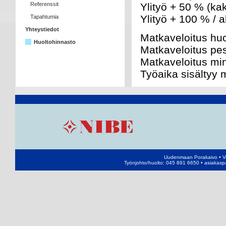
Referenssit
Ylityö + 50 % (
Ylityö + 100
Tapahtumia
Yhteystiedot
Matkaveloi
Huoltohinnasto
Matkaveloit
Matkavelo
Työaika sisältyy 
Uudenmaan Porakaivo • Va
Työnjohto/huolto: 045 891 6650 • asiakas